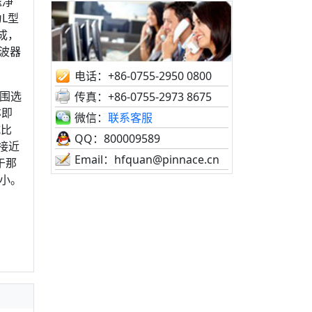
滤净
L型
成，
波器
电话：+86-0755-2950 0800
围选
传真：+86-0755-2973 8675
亦即
微信：
联系客服
减比
QQ：800009589
接近
Email：hfquan@pinnace.cn
于那
小。