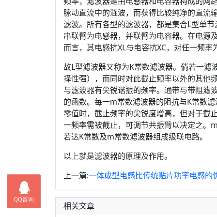
频率；滤波器是由电感器和电容器构成的网
脉动直流中的涟波，而获得比较纯净的直流输
滤波。所有各型的滤波器，都是集合L型单节
串联臂为电感器，并联臂为电容器。在电源及
而言，其电感抗XL与电容抗XC，对任一频率为
故L型滤波器又称为K常数滤波器。倘若一滤
择性强），而同时对此截止频率以外的其他
与滤波器有尖锐谐振的频率。通带与带阻滤
的函数。每一m常数滤波器的阻抗与K常数滤
零值时，截止频率的尖锐度增高，但对于截止
一频率需被截止，可调节共振臂以决定之。
若达K常数及m常数滤波器组成级联电路。
以上就是滤波器的原理及作用。
上一篇:
一体成型电感比传统贴片功率电感的
相关文章