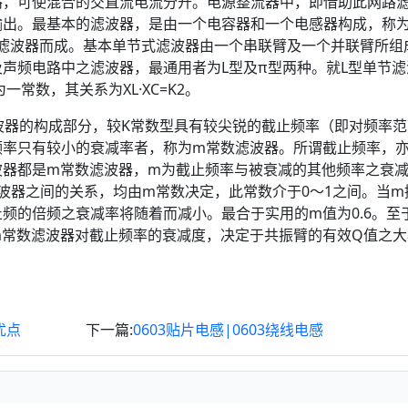
路，可使混合的交直流电流分开。电源整流器中，即借助此网路
出。最基本的滤波器，是由一个电容器和一个电感器构成，称为
滤波器而成。基本单节式滤波器由一个串联臂及一个并联臂所组
声频电路中之滤波器，最通用者为L型及π型两种。就L型单节滤
一常数，其关系为XL·XC=K2。
波器的构成部分，较K常数型具有较尖锐的截止频率（即对频率范
频率只有较小的衰减率者，称为m常数滤波器。所谓截止频率，
波器都是m常数滤波器，m为截止频率与被衰减的其他频率之衰
波器之间的关系，均由m常数决定，此常数介于0～1之间。当m
频的倍频之衰减率将随着而减小。最合于实用的m值为0.6。至
m常数滤波器对截止频率的衰减度，决定于共振臂的有效Q值之大
优点
下一篇:
0603贴片电感|0603绕线电感