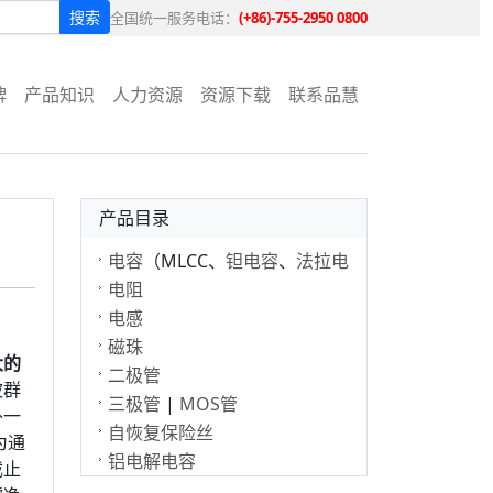
搜索
全国统一服务电话：
(+86)-755-2950 0800
牌
产品知识
人力资源
资源下载
联系品慧
产品目录
电容
（MLCC、
钽电容
、
法拉电
容
电阻
）
电感
。
磁珠
大的
二极管
波群
三极管
|
MOS管
外一
自恢复保险丝
为通
铝电解电容
截止