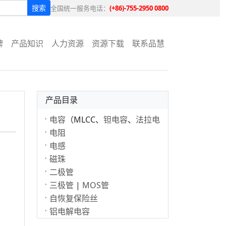
搜索
全国统一服务电话：
(+86)-755-2950 0800
牌
产品知识
人力资源
资源下载
联系品慧
产品目录
电容
（MLCC、
钽电容
、
法拉电
容
电阻
）
电感
磁珠
二极管
三极管
|
MOS管
自恢复保险丝
铝电解电容