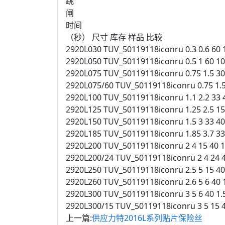
跳
闸
时间
（秒） 尺寸 库存 样品 比较
2920L030 TUV_50119118iconru 0.3 0.6 60 1
2920L050 TUV_50119118iconru 0.5 1 60 10
2920L075 TUV_50119118iconru 0.75 1.5 30
2920L075/60 TUV_50119118iconru 0.75 1.5
2920L100 TUV_50119118iconru 1.1 2.2 33 
2920L125 TUV_50119118iconru 1.25 2.5 15
2920L150 TUV_50119118iconru 1.5 3 33 40
2920L185 TUV_50119118iconru 1.85 3.7 33
2920L200 TUV_50119118iconru 2 4 15 40 1
2920L200/24 TUV_50119118iconru 2 4 24 4
2920L250 TUV_50119118iconru 2.5 5 15 40
2920L260 TUV_50119118iconru 2.6 5 6 40 
2920L300 TUV_50119118iconru 3 5 6 40 1.
2920L300/15 TUV_50119118iconru 3 5 15 4
上一篇:
供应力特2016L系列贴片保险丝