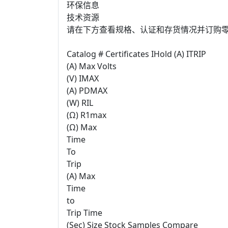
环保信息
技术资源
请在下方查看规格、认证和存货情况并订购
Catalog # Certificates IHold (A) ITRIP
(A) Max Volts
(V) IMAX
(A) PDMAX
(W) RIL
(Ω) R1max
(Ω) Max
Time
To
Trip
(A) Max
Time
to
Trip Time
(Sec) Size Stock Samples Compare