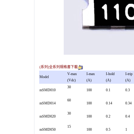
(系列)全系列規格書下載
V-max
I-max
I-hold
I-trip
Model
(Vdc)
(A)
(A)
(A)
30
mSMD010
100
0.1
0.3
60
mSMD014
100
0.14
0.34
30
mSMD020
100
0.2
0.4
15
mSMD050
100
0.5
1