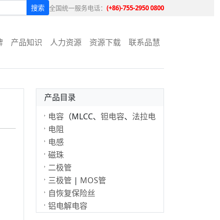
搜索
全国统一服务电话：
(+86)-755-2950 0800
牌
产品知识
人力资源
资源下载
联系品慧
产品目录
电容
（MLCC、
钽电容
、
法拉电
容
电阻
）
电感
磁珠
二极管
三极管
|
MOS管
自恢复保险丝
铝电解电容