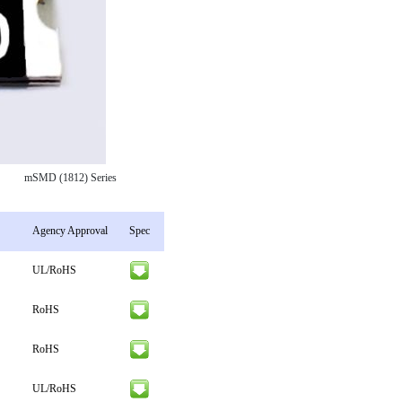
mSMD (1812) Series
Agency Approval
Spec
UL/RoHS
RoHS
RoHS
UL/RoHS