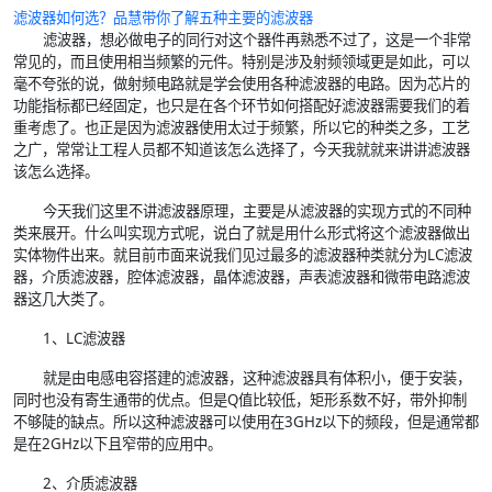
滤波器如何选？
品慧
带你了解五种主要的滤波器
滤波器，想必做电子的同行对这个器件再熟悉不过了，这是一个非常
常见的，而且使用相当频繁的元件。特别是涉及射频领域更是如此，可以
毫不夸张的说，做射频电路就是学会使用各种滤波器的电路。因为芯片的
功能指标都已经固定，也只是在各个环节如何搭配好滤波器需要我们的着
重考虑了。也正是因为滤波器使用太过于频繁，所以它的种类之多，工艺
之广，常常让工程人员都不知道该怎么选择了，今天我就就来讲讲滤波器
该怎么选择。
今天我们这里不讲滤波器原理，主要是从滤波器的实现方式的不同种
类来展开。什么叫实现方式呢，说白了就是用什么形式将这个滤波器做出
实体物件出来。就目前市面来说我们见过最多的滤波器种类就分为LC滤波
器，介质滤波器，腔体滤波器，晶体滤波器，声表滤波器和微带电路滤波
器这几大类了。
1、LC滤波器
就是由电感电容搭建的滤波器，这种滤波器具有体积小，便于安装，
同时也没有寄生通带的优点。但是Q值比较低，矩形系数不好，带外抑制
不够陡的缺点。所以这种滤波器可以使用在3GHz以下的频段，但是通常都
是在2GHz以下且窄带的应用中。
2、介质滤波器