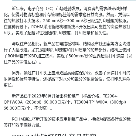
近年来，电子商务（EC）市场蓬勃发展，消费者的需求越来越多样
化，使得对物流标签和库存管理标签等的需求也日益高涨。然而，凭借以
往的热敏打印头技术，250mm/秒～300mm/秒已经是打印速度的极限。
在这种背景下，ROHM采用新结构和新技术开发出高可靠性的高速热敏打
印头，实现了超越以往极限的打印速度、打印质量和耐久性。
与以往产品相比，新产品在电路板材料、结构及布线图案等方面均进
行了大幅改进。尤其是影响打印速度和打印质量的加热部分，结构上使用
了ROHM自有的3D加工技术，实现了500mm/秒的业界超快打印速度（以
往产品的两倍左右）。
另外，通过在打印头上应用双层高硬度保护膜，改善了高速打印时的
耐磨性和抗静电特性，还提高了对水分和盐分的耐腐蚀性，使打印头寿命
更长。
新产品已于2023年8月开始出样和量产（样品价格：TE2004-
QP1W00A（203dpi）60,000日元/个，TE3004-TP1W00A（300dpi）
66,000日元/个，不含税）。
ROHM通过将新开发的技术应用到新产品中，持续为提高各行业的标
签打印效率贡献力量。