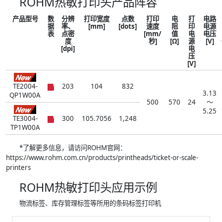
ROHM热敏打印头产品阵容
产品型号
数
分辨
打印宽度
点数
打印
电
打
电路
据
率、
[mm]
[dots]
速度
阻
印
电源
表
点密
[mm/
值
电
电压
度
秒]
[Ω]
源
[V]
[dpi]
电
压
[V]
TE2004-
203
104
832
3.13
QP1W00A
500
570
24
～
5.25
TE3004-
300
105.7056
1,248
TP1W00A
*了解更多信息，请访问ROHM官网：
https://www.rohm.com.cn/products/printheads/ticket-or-scale-
printers
ROHM热敏打印头应用示例
物流标签、库存管理标签等所用的条码标签打印机