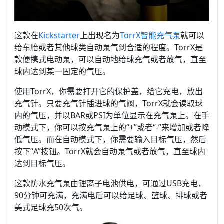
这款在
Kickstarter
上出现名为
TorrX
智能充气泵
就可以
给车胎或者其他球类自动泵气到合适的程度。TorrX是
款便携式电动泵，可以自动地给球充气或者放气，直至
球内达到某一固定的气压。
使用TorrX，你需要打开它的保护盖，给它充电，放出
充气针。只要充气针插进球的气阀，TorrX就会读取球
内的气压，并以BAR或PSI为单位显示在充气泵上。在手
动模式下，你可以按充气泵上的“+”或者“-”来增加或者降
低气压。而在自动模式下，你需要输入目标气压，然后
按下“A”按钮。TorrX就会自动泵气或者放气，直至球内
达到目标气压。
这款防水充气泵由锂离子电池供电，可通过USB充电，
90分钟可充满，充满电后可以给足球、篮球、排球或者
美式足球充50次气。