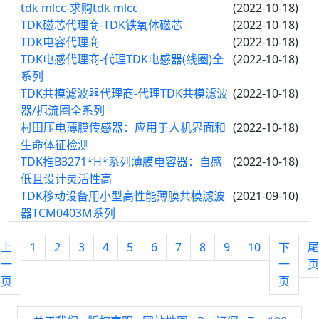
tdk mlcc-求购tdk mlcc
(2022-10-18)
TDK磁芯代理商-TDK铁氧体磁芯
(2022-10-18)
TDK电容代理商
(2022-10-18)
TDK电感代理商-代理TDK电感器(线圈)全
(2022-10-18)
系列
TDK共模滤波器代理商-代理TDK共模滤波
(2022-10-18)
器/扼流圈全系列
村田压电薄膜传感器：应用于人机界面和
(2022-10-18)
生命体征检测
TDK推B3271*H*系列薄膜电容器：自感
(2022-10-18)
低且设计灵活性高
TDK移动设备用小型高性能薄膜共模滤波
(2021-09-10)
器TCM0403M系列
上
1
2
3
4
5
6
7
8
9
10
下
尾
一
一
页
页
页