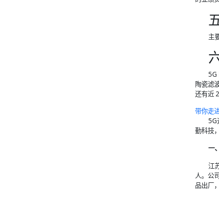
主
5
陶瓷滤
还有近 
带你走进
5
勤科技
一
江
人。公
品出厂