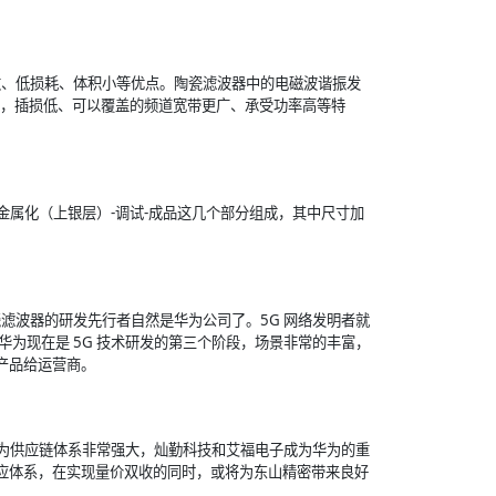
常数、低损耗、体积小等优点。陶瓷滤波器中的电磁波谐振发
质，插损低、可以覆盖的频道宽带更广、承受功率高等特
？
-金属化（上银层）-调试-成品这几个部分组成，其中尺寸加
瓷滤波器的研发先行者自然是华为公司了。5G 网络发明者就
。华为现在是 5G 技术研发的第三个阶段，场景非常的丰富，
产品给运营商。
华为供应链体系非常强大，灿勤科技和艾福电子成为华为的重
供应体系，在实现量价双收的同时，或将为东山精密带来良好