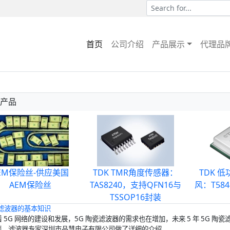
首页
公司介绍
产品展示
代理品
产品
EM保险丝-供应美国
TDK TMR角度传感器：
TDK 
AEM保险丝
TAS8240，支持QFN16与
风：T58
TSSOP16封装
滤波器
的基本知识
着 5G 网络的建设和发展，5G 陶瓷滤波器的需求也在增加，未来 5 年 5G 
题，滤波器专家深圳市品慧电子有限公司做了详细的介绍。