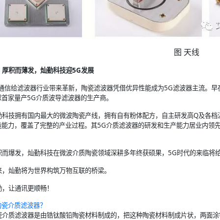
图 天线
、厚积而薄发，灿勤科技迎5G发展
G通信给滤波器行业带来革新，陶瓷滤波器凭借优异性能成为5G滤波器主流。早在
球首家量产5G介质波导滤波器的生产商。
勤科技拥有国内最大的微波陶瓷产线，拥有自有粉体配方，自主研发高Q及各档
造能力，覆盖了完整的产业过程。其5G介质滤波器的研发和生产能力居业内领
。
积而爆发，灿勤科技在微波介质陶瓷领域深耕多年终获硕果，5G时代的来临将
来，灿勤将为世界构筑万物互联的桥梁。
勤，让通讯更顺畅！
陶瓷介质滤波器？
瓷介质滤波器是由锆钛酸铅陶瓷材料制成的，把这种陶瓷材料制成片状，两面涂