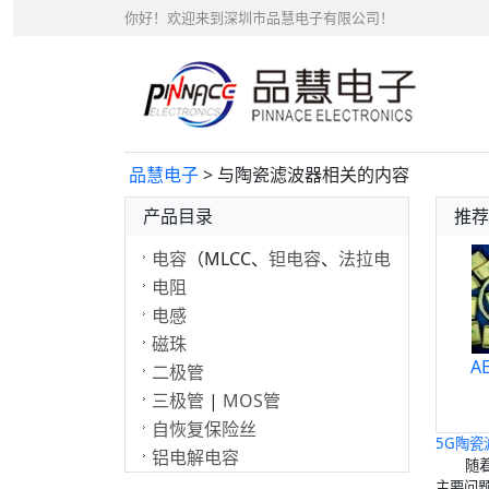
你好！欢迎来到深圳市品慧电子有限公司！
品慧电子
> 与陶瓷滤波器相关的内容
产品目录
推荐
电容
（MLCC、
钽电容
、
法拉电
容
电阻
）
电感
磁珠
A
二极管
三极管
|
MOS管
自恢复保险丝
5G
陶瓷
铝电解电容
随
主要问