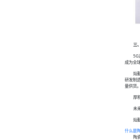
三
5
成为全
灿
研发制
量供货
厚
未
灿
什么是
陶