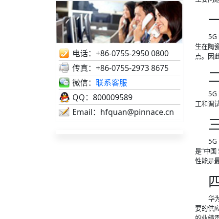
5
生在陶
电话：+86-0755-2950 0800
点。因此
传真：+86-0755-2973 8675
微信：
联系客服
5
QQ：800009589
工和调
Email：hfquan@pinnace.cn
5
是“中国
性能是
华
要的供
的业绩