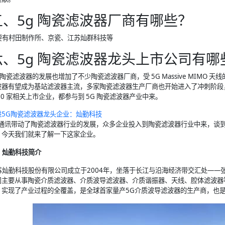
五、5g 陶瓷滤波器厂商有哪些？
要有村田制作所、京瓷、江苏灿群科技等
六、5g 陶瓷滤波器龙头上市公司有哪
G 陶瓷滤波器的发展也增加了不少陶瓷滤波器厂商，受 5G Massive MIM
波器有望成为基站滤波器主流，多家陶瓷滤波器生产厂商也开始进入了冲刺阶段，
20 家相关上市企业，都参与到 5G 陶瓷滤波器产业中来。
5G
陶瓷滤波器
龙头企业：灿勤科技
G通讯带动了陶瓷滤波器行业的发展，众多企业投入到陶瓷滤波器行业中来，谈
，今天我们就来了解一下这家企业。
、灿勤科技简介
苏灿勤科技股份有限公司成立于2004年，坐落于长江与沿海经济带交汇处——张家
司主要从事陶瓷介质滤波器、介质波导滤波器、介质谐振器、天线、腔体滤波器
，实现了产业过程的全覆盖，是全球首家量产5G介质波导滤波器的生产商，也