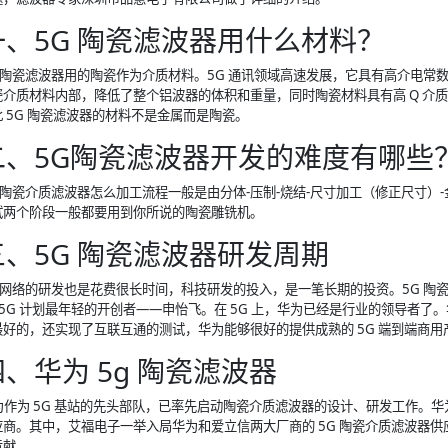
一、5G 陶瓷滤波器用什么材料？
G 陶瓷滤波器用的陶瓷作为介质材料。5G 通讯领域高速发展，它具有高介电
瓷介质材料内部，降低了整个铝波器的体积和重量，同时陶瓷材料具有高 Q 介
 5G 陶瓷滤波器的材料不是金属而是陶瓷。
二、5G陶瓷滤波器开发的难度有哪些
G 陶瓷介质滤波器怎么加工流程一般是由分体-压制-烧结-尺寸加工（修正尺寸）
试两个阶段一般都要用到你所说的陶瓷雕铣机。
三、5G 陶瓷滤波器研发周期
G 网络的研发也是花费很长时间，科技研发的投入，是一笔长期的投资。5G 陶
 5G 计划最年轻的开创者——申怡飞。在 5G 上，华为已经是行业的领导者了
最好的，还实现了互联互通的测试，华为能够很好的提供成熟的 5G 端到端商用
四、华为 5g 陶瓷滤波器
为作为 5G 基站的先头部队，已率先启动陶瓷介质滤波器的设计、研发工作。
应商。其中，艾福电子一举入局华为和爱立信两大厂商的 5G 陶瓷介质滤波器
贡献。