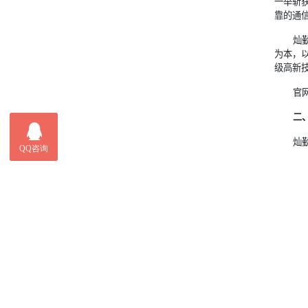
一举斩
靠的通
灿
为本，
级高新
官网
二
灿