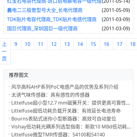
红宝石电容代理商-进口铝电解电容一级代理
(2011-05-14)
商
长电二三极管型号大全_长电代理商
(2011-05-09)
TDK贴片电容代理商_TDK贴片电感代理商
(2011-03-09)
国巨代理商_深圳国巨一级代理商
(2011-03-09)
上
9
10
11
12
13
14
15
16
17
18
一
页
推荐图文
风华高科AHP系列PoC电感产品的优势及系列介绍
太诱气味传感器：具有感性的传感器
Littelfuse超小型12.7 mm磁簧开关：提供更高可靠性、更长使用寿命
Littelfuse超低功耗负载开关器：有效延长电池寿命
Bourns表贴式迷你小型断路器：高效可自动复位
Vishay低功耗光耦系列选型指南：新款10 MBd低功耗光耦
Littelfuse微型TMR传感器：54100和54140