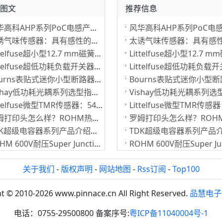
图文
推荐信息
风华高科AHP系列PoC电感产品的优势及系列介绍
太诱气味传感器：具有感性的传感器
Littelfuse超小型12.7 mm磁簧开关：提供更高可靠性、更长使用寿命
Littelfuse超低功耗负载开关器：有效延长电池寿命
Bourns表贴式迷你小型断路器：高效可自动复位
Vishay低功耗光耦系列选型指南：新款10 MBd低功耗光耦
Littelfuse微型TMR传感器：54100和54140
罗姆打印头怎么样？ROHM热敏打印头适用于条码标签打印应用
TDK超级电容器系列产品介绍：TDK双电层电容器EDLC
ROHM 600V耐压Super Junction MOSFET：SOT-223-3小型封装
关于我们
-
版权声明
-
网站地图
-
Rss订阅
-
Top100
t © 2010-2026 www.pinnace.cn All Right Reserved.
品慧电子
电话：0755-29500800 备案序号:
粤ICP备11040004号-1