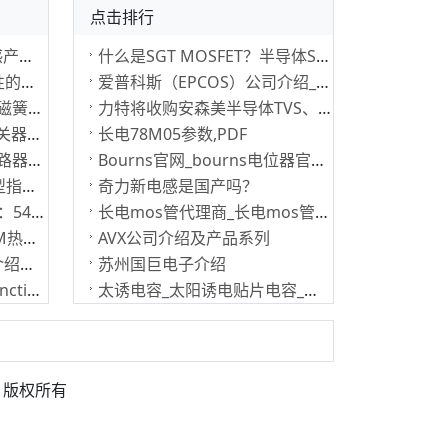
点击排行
风华高科AHP系列PoC电感产品的优势及系列介绍
什么是SGT MOSFET？半导体SGT工艺与普通SGT工艺介绍
太诱气味传感器：具有感性的传感器
爱普科斯（EPCOS）公司介绍_EPCOS官方网站
Littelfuse超小型12.7 mm磁簧开关：提供更高可靠性、更长使用寿命
力特将收购安森美半导体TVS、IGBT等产品组合
Littelfuse超低功耗负载开关器：有效延长电池寿命
长电78M05参数,PDF
Bourns表贴式迷你小型断路器：高效可自动复位
Bourns官网_bourns电位器官网_www.bourns.com
Vishay低功耗光耦系列选型指南：新款10 MBd低功耗光耦
奇力新电感是国产吗？
Littelfuse微型TMR传感器：54100和54140
长电mos管代理商_长电mos管型号大全
罗姆打印头怎么样？ROHM热敏打印头适用于条码标签打印应用
AVX公司介绍及产品系列
TDK超级电容器系列产品介绍：TDK双电层电容器EDLC
苏州国巨电子介绍
ROHM 600V耐压Super Junction MOSFET：SOT-223-3小型封装
太诱电容_太阳诱电贴片电容_太诱代理
版权所有